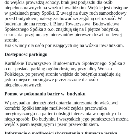
do wejścia prowadzą schody, brak jest podjazdu dla osób
niepełnosprawnych na wózku inwalidzkim. Wejście jest dostępne
w godzinach pracy Spółki. Z uwagi na duży ruch samochodowy
przed budynkiem, należy zachować szczególną ostrożność. W
budynku nie ma recepcji. Biura
Towarzystwa
Budownictwa
Społecznego Spółka z o.o.
znajdują się na I piętrze budynku,
sekretariat przyjmujący interesantów pierwsze drzwi po
lewej
stronie .
Brak windy dla osób poruszających się na wózku inwalidzkim.
Dostępność parkingu
Karlińskie
Towarzystwo
Budownictwa
Społecznego
Spółka z
o.o.
posiada parking ogólnodostępny przy ulicy Wojska
Polskiego, po prawej stronie wejścia do budynku znajduje się
jedno miejsce parkingowe przeznaczone dla osób
niepełnosprawnych.
Pomoc w pokonaniu barier w budynku
W przypadku niemożności dotarcia interesanta do właściwej
komórki Spółki istnieje możliwość zejścia pracownika
merytorycznego na parter i obsługi interesanta w dogodny dla
niego sposób. Do budynku i wszystkich jego pomieszczeń można
wejść z psem asystującym i psem przewodnikiem.
Informacje o możliwości skorzystania z tłumacza języka