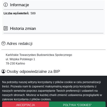
Informacje
Liczba wyświetleń:
589
Historia zmian
Adres redakcji
Karlińskie Towarzystwo Budownictwa Społecznego
ul. Wojska Polskiego 1
78-230 Karlino
Osoby odpowiedzialne za BIP
Na potrzeby naszej witryny korzystamy z plików cookie w celu personalizacji
Informacje o serwisie
treści. Pozwala nam to zapewnić maksymalną wygodę przy korzystaniu z
naszych serwisów poprzez zapamiętanie Twoich preferencji i ustawień na
Mapa serwisu
naszych stronach. Możesz w każdej chwili zmienić ustawienia przeglądarki w
Instrukcja obsługi
zakresie korzystania z plików cookies.
AKCEPTACJA
POLTYKA "COOKIES"