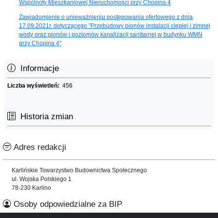
Wspólnoty Mieszkaniowej Nieruchomości przy Chopina 4
Zawiadomienie o unieważnieniu postępowania ofertowego z dnia
17.09.2021r. dotyczącego "Przebudowy pionów instalacji ciepłej i zimnej
wody oraz pionów i poziomów kanalizacji sanitarnej w budynku WMN
przy Chopina 4"
Informacje
Liczba wyświetleń:
456
Historia zmian
Adres redakcji
Karlińskie Towarzystwo Budownictwa Społecznego
ul. Wojska Polskiego 1
78-230 Karlino
Osoby odpowiedzialne za BIP