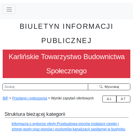
BIULETYN INFORMACJI
PUBLICZNEJ
Karlińskie Towarzystwo Budownictwa
Społecznego
Szukaj
Wyszukaj
BIP
>
Przetargi i ogłoszenia
>
Wyniki zapytań ofertowych
A
A
Struktura bieżącej kategorii
Informacja o wyborze oferty-Przebudowa pionów instalacji ciepłej i
zimnej wody oraz pionów i poziomów kanalizacji sanitarnej w budynku